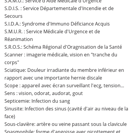
S.A.M.U.: Service d'Aide Médicale d'Urgence
S.D.I.S. : Service Départementale d'Incendie et de
Secours
S.I.D.A.: Syndrome d'Immuno Déficiance Acquis
S.M.U.R. : Service Médicale d'Urgence et de
Réanimation
S.R.O.S.: Schéma Régional d'Oragnisation de la Santé
Scanner : imagerie médicale, vision en "tranche du
corps"
Sciatique: Douleur irradiante du membre inférieur en
rapport avec une importante hernie discale
Scope : appareil avec écran surveillant l'ecg, tension...
Sens : vision, odorat, audorat, gout
Septicemie: Infection du sang
Sinusite: Infection des sinus (cavité d'air au niveau de la
face)
Sous-clavière: artère ou veine passant sous la clavicule
Spasmophile: forme d'angoisse avec picottement et