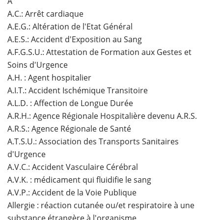
A
A.C.: Arrêt cardiaque
A.E.G.: Altération de l'Etat Général
A.E.S.: Accident d'Exposition au Sang
A.F.G.S.U.: Attestation de Formation aux Gestes et
Soins d'Urgence
A.H. : Agent hospitalier
A.I.T.: Accident Ischémique Transitoire
A.L.D. : Affection de Longue Durée
A.R.H.: Agence Régionale Hospitalière devenu A.R.S.
A.R.S.: Agence Régionale de Santé
A.T.S.U.: Association des Transports Sanitaires
d'Urgence
A.V.C.: Accident Vasculaire Cérébral
A.V.K. : médicament qui fluidifie le sang
A.V.P.: Accident de la Voie Publique
Allergie : réaction cutanée ou/et respiratoire à une
substance étrangère à l'organisme